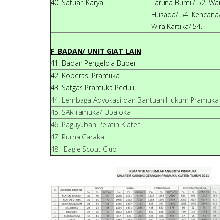
40. Satuan Karya
Taruna Bumi / 52, Wan
Husada/ 54, Kencana/ 
Wira Kartika/ 54.
F. BADAN/ UNIT GIAT LAIN
41. Badan Pengelola Buper
42. Koperasi Pramuka
43. Satgas Pramuka Peduli
44. Lembaga Advokasi dan Bantuan Hukum Pramuka
45. SAR ramuka/ Ubaloka
46. Paguyuban Pelatih Klaten
47. Purna Caraka
48. Eagle Scout Club