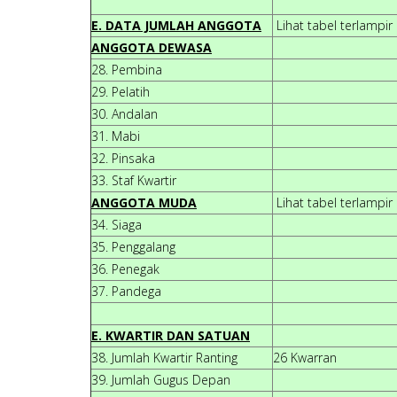
E. DATA JUMLAH ANGGOTA
Lihat tabel terlampir
ANGGOTA DEWASA
28. Pembina
29. Pelatih
30. Andalan
31. Mabi
32. Pinsaka
33. Staf Kwartir
ANGGOTA MUDA
Lihat tabel terlampir
34. Siaga
35. Penggalang
36. Penegak
37. Pandega
E. KWARTIR DAN SATUAN
38. Jumlah Kwartir Ranting
26 Kwarran
39. Jumlah Gugus Depan