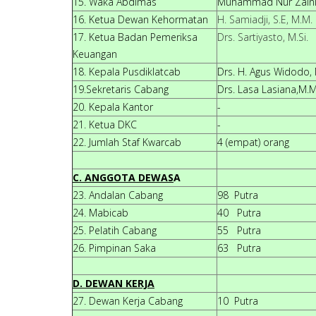
15. Waka Abdimas
Muhammad Nur Zain
16. Ketua Dewan Kehormatan
H. Samiadji, S.E, M.M.
17. Ketua Badan Pemeriksa
Drs. Sartiyasto, M.Si.
Keuangan
18. Kepala Pusdiklatcab
Drs. H. Agus Widodo,
19.Sekretaris Cabang
Drs. Lasa Lasiana,M.M
20. Kepala Kantor
-
21. Ketua DKC
-
22. Jumlah Staf Kwarcab
4 (empat) orang
C. ANGGOTA DEWAS
A
23. Andalan Cabang
98 Putra 2
24. Mabicab
40 Putra 0
25. Pelatih Cabang
55 Putra 2
26. Pimpinan Saka
63 Putra 1
D. DEWAN KERJA
27. Dewan Kerja Cabang
10 Putra 0