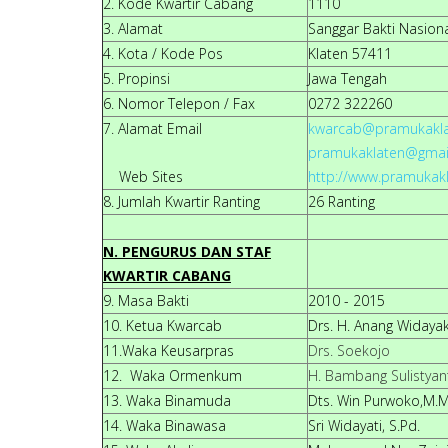
2. Kode Kwartir Cabang
1110
3. Alamat
Sanggar Bakti Nasiona
4. Kota / Kode Pos
Klaten 57411
5. Propinsi
Jawa Tengah
6. Nomor Telepon / Fax
0272 322260
7. Alamat Email
kwarcab@pramukaklat
pramukaklaten@gmai
Web Sites
http://www.pramukakl
8. Jumlah Kwartir Ranting
26 Ranting
N. PENGURUS DAN STAF
KWARTIR CABANG
9. Masa Bakti
2010 - 2015
10. Ketua Kwarcab
Drs. H. Anang Widaya
11.Waka Keusarpras
Drs. Soekojo
12. Waka Ormenkum
H. Bambang Sulistyant
13. Waka Binamuda
Dts. Win Purwoko,M.M
14. Waka Binawasa
Sri Widayati, S.Pd.