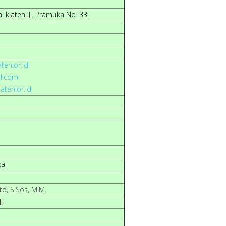
l klaten, Jl. Pramuka No. 33
en.or.id
l.com
aten.or.id
ka
o, S.Sos, M.M.
.